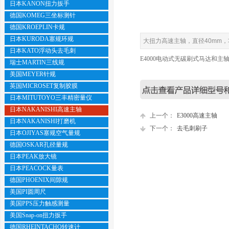
日本KANON扭力扳手
德国KOMEG三坐标测针
德国KROEPLIN卡规
日本KURODA塞规环规
大扭力高速主轴，直径40mm，
日本KATO浮动头去毛刺
E4000电动式无碳刷式马达和
瑞士MARTIN三线规
美国MEYER针规
英国MICROSET复制胶膜
日本MITUTOYO三丰精密量仪
日本NAKANISHI高速主轴
上一个：
E3000高速主轴
日本NAKANISHI打磨机
下一个：
去毛刺刷子
日本OJIYAS塞规空气量规
德国OSKAR孔径量规
日本PEAK放大镜
日本PEACOCK量表
德国PHOENIX间隙规
美国PI圆周尺
美国PPS压力触感测量
美国Snap-on扭力扳手
德国RHEINTACHO转速计