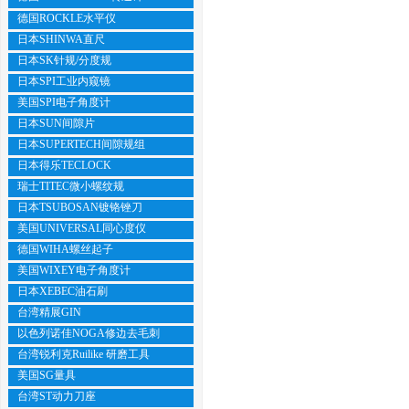
德国ROCKLE水平仪
日本SHINWA直尺
日本SK针规/分度规
日本SPI工业内窥镜
美国SPI电子角度计
日本SUN间隙片
日本SUPERTECH间隙规组
日本得乐TECLOCK
瑞士TITEC微小螺纹规
日本TSUBOSAN镀铬锉刀
美国UNIVERSAL同心度仪
德国WIHA螺丝起子
美国WIXEY电子角度计
日本XEBEC油石刷
台湾精展GIN
以色列诺佳NOGA修边去毛刺
台湾锐利克Ruilike 研磨工具
美国SG量具
台湾ST动力刀座