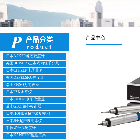
产品中心
日本ASKER橡胶硬度计
英国BOWERS三点式内径千分尺
日本CITIZEN电子量表
美国DEFELSKO厚度计
瑞士FISSO万向表座
日本FSK水平仪
日本FUJITA水平仪量规
瑞士GLOI轴心校正器
日本HONDA超声波切割刀
日本JFE超声波测厚仪
手持式金属硬度计
日本KANETEC磁性工具