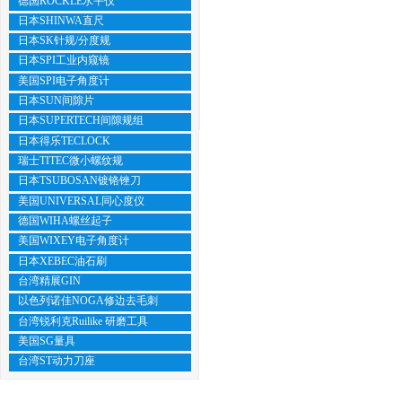
德国ROCKLE水平仪
日本SHINWA直尺
日本SK针规/分度规
日本SPI工业内窥镜
美国SPI电子角度计
日本SUN间隙片
日本SUPERTECH间隙规组
日本得乐TECLOCK
瑞士TITEC微小螺纹规
日本TSUBOSAN镀铬锉刀
美国UNIVERSAL同心度仪
德国WIHA螺丝起子
美国WIXEY电子角度计
日本XEBEC油石刷
台湾精展GIN
以色列诺佳NOGA修边去毛刺
台湾锐利克Ruilike 研磨工具
美国SG量具
台湾ST动力刀座