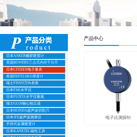
产品中心
日本ASKER橡胶硬度计
英国BOWERS三点式内径千分尺
日本CITIZEN电子量表
美国DEFELSKO厚度计
瑞士FISSO万向表座
日本FSK水平仪
日本FUJITA水平仪量规
瑞士GLOI轴心校正器
日本HONDA超声波切割刀
日本JFE超声波测厚仪
电子比测探针
手持式金属硬度计
日本KANETEC磁性工具