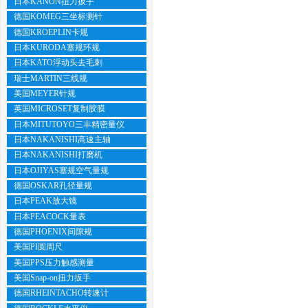
日本KANON扭力扳手
德国KOMEG三坐标测针
德国KROEPLIN卡规
日本KURODA塞规环规
日本KATO浮动头去毛刺
瑞士MARTIN三线规
美国MEYER针规
英国MICROSET复制胶膜
日本MITUTOYO三丰精密量仪
日本NAKANISHI高速主轴
日本NAKANISHI打磨机
日本OJIYAS塞规空气量规
德国OSKAR孔径量规
日本PEAK放大镜
日本PEACOCK量表
德国PHOENIX间隙规
美国PI圆周尺
美国PPS压力触感测量
美国Snap-on扭力扳手
德国RHEINTACHO转速计