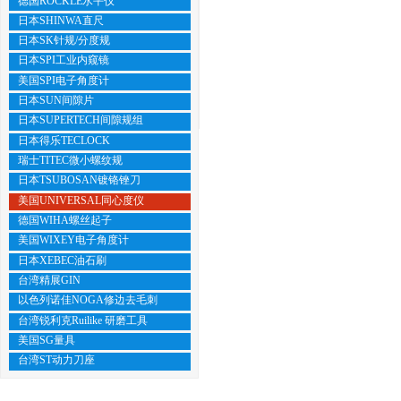
德国ROCKLE水平仪
日本SHINWA直尺
日本SK针规/分度规
日本SPI工业内窥镜
美国SPI电子角度计
日本SUN间隙片
日本SUPERTECH间隙规组
日本得乐TECLOCK
瑞士TITEC微小螺纹规
日本TSUBOSAN镀铬锉刀
美国UNIVERSAL同心度仪
德国WIHA螺丝起子
美国WIXEY电子角度计
日本XEBEC油石刷
台湾精展GIN
以色列诺佳NOGA修边去毛刺
台湾锐利克Ruilike 研磨工具
美国SG量具
台湾ST动力刀座