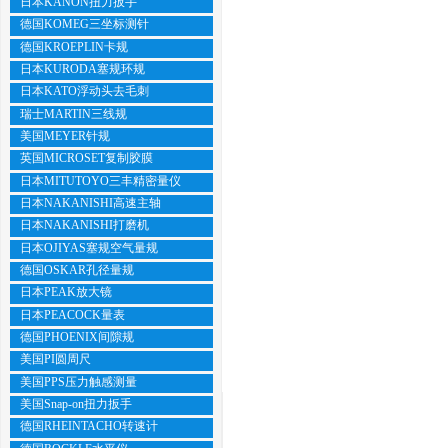
日本KANON扭力扳手
德国KOMEG三坐标测针
德国KROEPLIN卡规
日本KURODA塞规环规
日本KATO浮动头去毛刺
瑞士MARTIN三线规
美国MEYER针规
英国MICROSET复制胶膜
日本MITUTOYO三丰精密量仪
日本NAKANISHI高速主轴
日本NAKANISHI打磨机
日本OJIYAS塞规空气量规
德国OSKAR孔径量规
日本PEAK放大镜
日本PEACOCK量表
德国PHOENIX间隙规
美国PI圆周尺
美国PPS压力触感测量
美国Snap-on扭力扳手
德国RHEINTACHO转速计