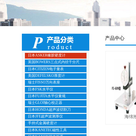
产品中心
日本ASKER橡胶硬度计
英国BOWERS三点式内径千分尺
日本CITIZEN电子量表
美国DEFELSKO厚度计
瑞士FISSO万向表座
日本FSK水平仪
日本FUJITA水平仪量规
瑞士GLOI轴心校正器
日本HONDA超声波切割刀
日本JFE超声波测厚仪
海绵
手持式金属硬度计
日本KANETEC磁性工具