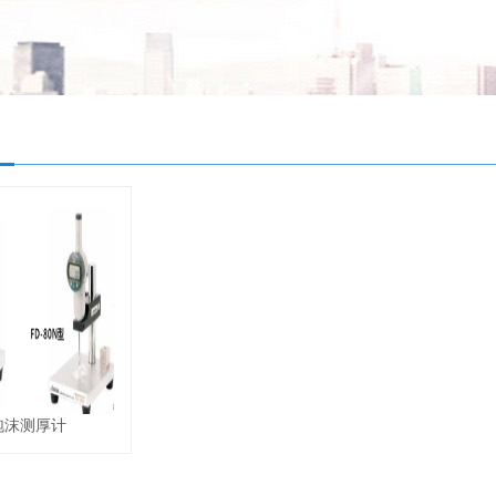
泡沫测厚计