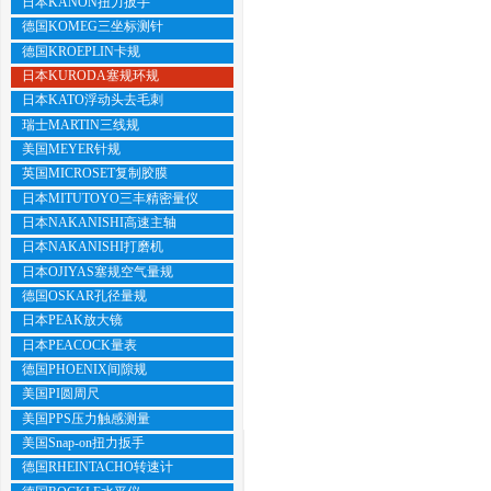
日本KANON扭力扳手
德国KOMEG三坐标测针
德国KROEPLIN卡规
日本KURODA塞规环规
日本KATO浮动头去毛刺
瑞士MARTIN三线规
美国MEYER针规
英国MICROSET复制胶膜
日本MITUTOYO三丰精密量仪
日本NAKANISHI高速主轴
日本NAKANISHI打磨机
日本OJIYAS塞规空气量规
德国OSKAR孔径量规
日本PEAK放大镜
日本PEACOCK量表
德国PHOENIX间隙规
美国PI圆周尺
美国PPS压力触感测量
美国Snap-on扭力扳手
德国RHEINTACHO转速计