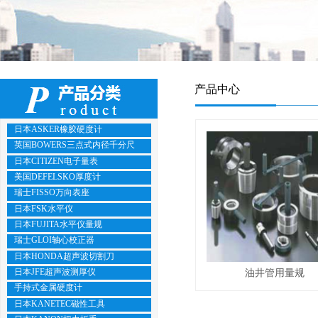
产品中心
日本ASKER橡胶硬度计
英国BOWERS三点式内径千分尺
日本CITIZEN电子量表
美国DEFELSKO厚度计
瑞士FISSO万向表座
日本FSK水平仪
日本FUJITA水平仪量规
瑞士GLOI轴心校正器
日本HONDA超声波切割刀
日本JFE超声波测厚仪
油井管用量规
手持式金属硬度计
日本KANETEC磁性工具