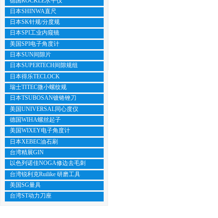
德国ROCKLE水平仪
日本SHINWA直尺
日本SK针规/分度规
日本SPI工业内窥镜
美国SPI电子角度计
日本SUN间隙片
日本SUPERTECH间隙规组
日本得乐TECLOCK
瑞士TITEC微小螺纹规
日本TSUBOSAN镀铬锉刀
美国UNIVERSAL同心度仪
德国WIHA螺丝起子
美国WIXEY电子角度计
日本XEBEC油石刷
台湾精展GIN
以色列诺佳NOGA修边去毛刺
台湾锐利克Ruilike 研磨工具
美国SG量具
台湾ST动力刀座