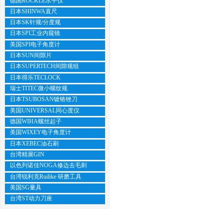
德国ROCKLE水平仪
日本SHINWA直尺
日本SK针规/分度规
日本SPI工业内窥镜
美国SPI电子角度计
日本SUN间隙片
日本SUPERTECH间隙规组
日本得乐TECLOCK
瑞士TITEC微小螺纹规
日本TSUBOSAN镀铬锉刀
美国UNIVERSAL同心度仪
德国WIHA螺丝起子
美国WIXEY电子角度计
日本XEBEC油石刷
台湾精展GIN
以色列诺佳NOGA修边去毛刺
台湾锐利克Ruilike 研磨工具
美国SG量具
台湾ST动力刀座