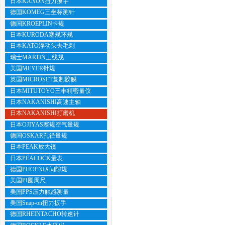
日本KANON扭力扳手
德国KOMEG三坐标测针
德国KROEPLIN卡规
日本KURODA塞规环规
日本KATO浮动头去毛刺
瑞士MARTIN三线规
美国MEYER针规
英国MICROSET复制胶膜
日本MITUTOYO三丰精密量仪
日本NAKANISHI高速主轴
日本NAKANISHI打磨机
日本OJIYAS塞规空气量规
德国OSKAR孔径量规
日本PEAK放大镜
日本PEACOCK量表
德国PHOENIX间隙规
美国PI圆周尺
美国PPS压力触感测量
美国Snap-on扭力扳手
德国RHEINTACHO转速计