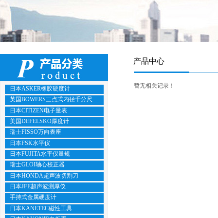
产品中心
暂无相关记录！
日本ASKER橡胶硬度计
英国BOWERS三点式内径千分尺
日本CITIZEN电子量表
美国DEFELSKO厚度计
瑞士FISSO万向表座
日本FSK水平仪
日本FUJITA水平仪量规
瑞士GLOI轴心校正器
日本HONDA超声波切割刀
日本JFE超声波测厚仪
手持式金属硬度计
日本KANETEC磁性工具