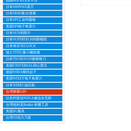
德国ROCKLE水平仪
日本SHINWA直尺
日本SK针规/分度规
日本SPI工业内窥镜
美国SPI电子角度计
日本SUN间隙片
日本SUPERTECH间隙规组
日本得乐TECLOCK
瑞士TITEC微小螺纹规
日本TSUBOSAN镀铬锉刀
美国UNIVERSAL同心度仪
德国WIHA螺丝起子
美国WIXEY电子角度计
日本XEBEC油石刷
台湾精展GIN
以色列诺佳NOGA修边去毛刺
台湾锐利克Ruilike 研磨工具
美国SG量具
台湾ST动力刀座