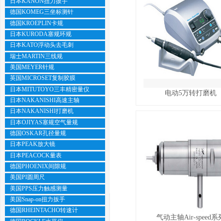
日本KANON扭力扳手
德国KOMEG三坐标测针
德国KROEPLIN卡规
日本KURODA塞规环规
日本KATO浮动头去毛刺
瑞士MARTIN三线规
美国MEYER针规
英国MICROSET复制胶膜
日本MITUTOYO三丰精密量仪
电动5万转打磨机
日本NAKANISHI高速主轴
日本NAKANISHI打磨机
日本OJIYAS塞规空气量规
德国OSKAR孔径量规
日本PEAK放大镜
日本PEACOCK量表
德国PHOENIX间隙规
美国PI圆周尺
美国PPS压力触感测量
美国Snap-on扭力扳手
德国RHEINTACHO转速计
气动主轴Air-speed系