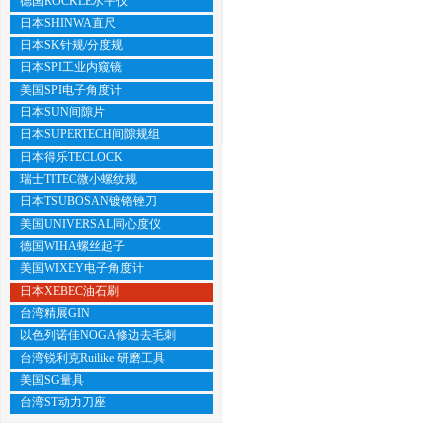
德国ROCKLE水平仪
日本SHINWA直尺
日本SK针规/分度规
日本SPI工业内窥镜
美国SPI电子角度计
日本SUN间隙片
日本SUPERTECH间隙规组
日本得乐TECLOCK
瑞士TITEC微小螺纹规
日本TSUBOSAN镀铬锉刀
美国UNIVERSAL同心度仪
德国WIHA螺丝起子
美国WIXEY电子角度计
日本XEBEC油石刷
台湾精展GIN
以色列诺佳NOGA修边去毛刺
台湾锐利克Ruilike 研磨工具
美国SG量具
台湾ST动力刀座