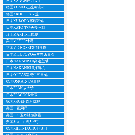
日本KANON扭力扳手
德国KOMEG三坐标测针
德国KROEPLIN卡规
日本KURODA塞规环规
日本KATO浮动头去毛刺
瑞士MARTIN三线规
美国MEYER针规
英国MICROSET复制胶膜
日本MITUTOYO三丰精密量仪
日本NAKANISHI高速主轴
日本NAKANISHI打磨机
日本OJIYAS塞规空气量规
德国OSKAR孔径量规
日本PEAK放大镜
日本PEACOCK量表
德国PHOENIX间隙规
美国PI圆周尺
美国PPS压力触感测量
美国Snap-on扭力扳手
德国RHEINTACHO转速计