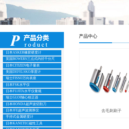
产品中心
日本ASKER橡胶硬度计
英国BOWERS三点式内径千分尺
日本CITIZEN电子量表
美国DEFELSKO厚度计
瑞士FISSO万向表座
日本FSK水平仪
日本FUJITA水平仪量规
瑞士GLOI轴心校正器
日本HONDA超声波切割刀
日本JFE超声波测厚仪
去毛刺刷子
手持式金属硬度计
日本KANETEC磁性工具