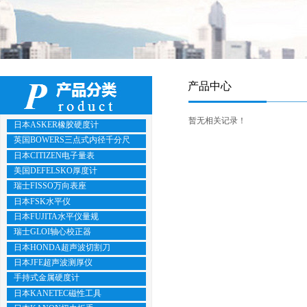
产品中心
暂无相关记录！
日本ASKER橡胶硬度计
英国BOWERS三点式内径千分尺
日本CITIZEN电子量表
美国DEFELSKO厚度计
瑞士FISSO万向表座
日本FSK水平仪
日本FUJITA水平仪量规
瑞士GLOI轴心校正器
日本HONDA超声波切割刀
日本JFE超声波测厚仪
手持式金属硬度计
日本KANETEC磁性工具