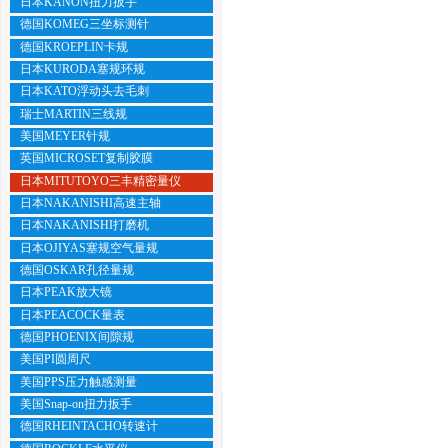
日本KANON扭力扳手
德国KOMEG三坐标测针
德国KROEPLIN卡规
日本KURODA塞规环规
日本KATO浮动头去毛刺
瑞士MARTIN三线规
美国MEYER针规
英国MICROSET复制胶膜
日本MITUTOYO三丰精密量仪
日本NAKANISHI高速主轴
日本NAKANISHI打磨机
日本OJIYAS塞规空气量规
德国OSKAR孔径量规
日本PEAK放大镜
日本PEACOCK量表
德国PHOENIX间隙规
美国PI圆周尺
美国PPS压力触感测量
美国Snap-on扭力扳手
德国RHEINTACHO转速计