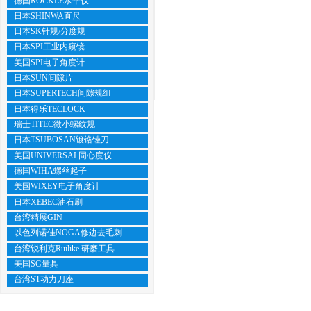
德国ROCKLE水平仪
日本SHINWA直尺
日本SK针规/分度规
日本SPI工业内窥镜
美国SPI电子角度计
日本SUN间隙片
日本SUPERTECH间隙规组
日本得乐TECLOCK
瑞士TITEC微小螺纹规
日本TSUBOSAN镀铬锉刀
美国UNIVERSAL同心度仪
德国WIHA螺丝起子
美国WIXEY电子角度计
日本XEBEC油石刷
台湾精展GIN
以色列诺佳NOGA修边去毛刺
台湾锐利克Ruilike 研磨工具
美国SG量具
台湾ST动力刀座