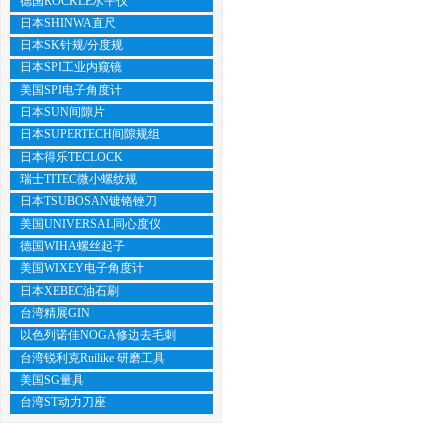
德国ROCKLE水平仪
日本SHINWA直尺
日本SK针规/分度规
日本SPI工业内窥镜
美国SPI电子角度计
日本SUN间隙片
日本SUPERTECH间隙规组
日本得乐TECLOCK
瑞士TITEC微小螺纹规
日本TSUBOSAN镀铬锉刀
美国UNIVERSAL同心度仪
德国WIHA螺丝起子
美国WIXEY电子角度计
日本XEBEC油石刷
台湾精展GIN
以色列诺佳NOGA修边去毛刺
台湾锐利克Ruilike 研磨工具
美国SG量具
台湾ST动力刀座