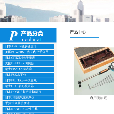
产品中心
日本ASKER橡胶硬度计
英国BOWERS三点式内径千分尺
日本CITIZEN电子量表
美国DEFELSKO厚度计
瑞士FISSO万向表座
日本FSK水平仪
日本FUJITA水平仪量规
瑞士GLOI轴心校正器
日本HONDA超声波切割刀
日本JFE超声波测厚仪
通用测缸规
手持式金属硬度计
日本KANETEC磁性工具