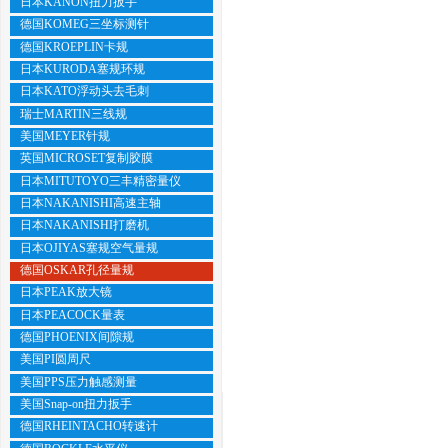
日本KANON扭力扳手
德国KOMEG三坐标测针
德国KROEPLIN卡规
日本KURODA塞规环规
日本KATO浮动头去毛刺
瑞士MARTIN三线规
美国MEYER针规
英国MICROSET复制胶膜
日本MITUTOYO三丰精密量仪
日本NAKANISHI高速主轴
日本NAKANISHI打磨机
日本OJIYAS塞规空气量规
德国OSKAR孔径量规
日本PEAK放大镜
日本PEACOCK量表
德国PHOENIX间隙规
美国PI圆周尺
美国PPS压力触感测量
美国Snap-on扭力扳手
德国RHEINTACHO转速计